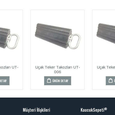
ozları UT-
Uçak Teker Takozları UT-
Uçak Teke
006
DETAY
ÜRÜN DETAY
Müşteri İlişkileri
KaucukSepeti
®