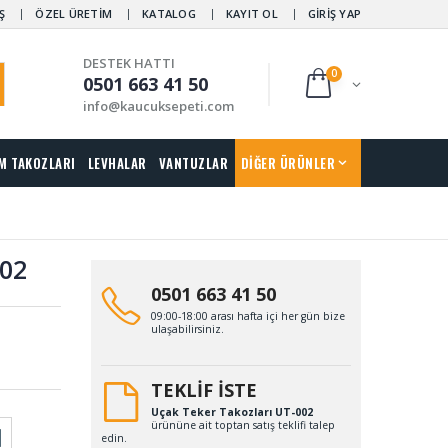
Ş
ÖZEL ÜRETİM
KATALOG
KAYIT OL
GİRİŞ YAP
DESTEK HATTI
0
0501 663 41 50
info@kaucuksepeti.com
M TAKOZLARI
LEVHALAR
VANTUZLAR
DİĞER ÜRÜNLER
002
0501 663 41 50
09:00-18:00 arası hafta içi her gün bize
ulaşabilirsiniz.
TEKLİF İSTE
Uçak Teker Takozları UT-002
ürününe ait toptan satış teklifi talep
edin.