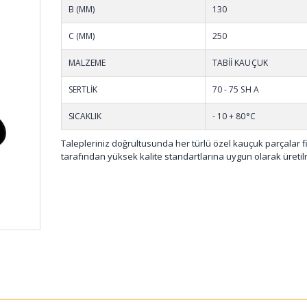
B (MM)
130
C (MM)
250
MALZEME
TABİİ KAUÇUK
SERTLİK
70 - 75 SH A
SICAKLIK
- 10 + 80°C
Talepleriniz doğrultusunda her türlü özel kauçuk parçalar 
tarafından yüksek kalite standartlarına uygun olarak üretil