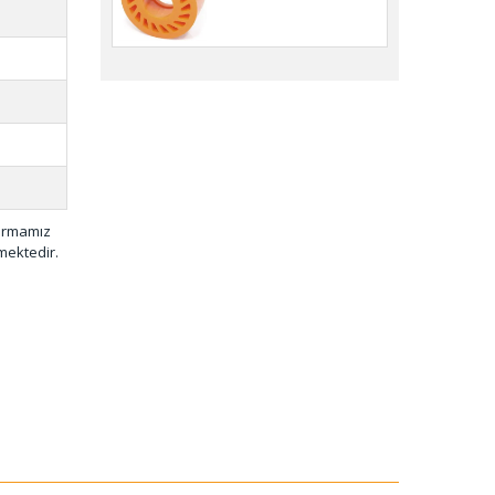
firmamız
mektedir.