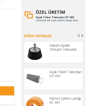
ÖZEL ÜRETİM
Uçak Teker Takozları UT-002
ürününe ait özel üretim talep edin.
DİĞER ÜRÜNLER
e Sargı Şerit
Vakum Ayaklı
001
Titreşim Takozları
KTS-001
astikleri KL-
Uçak Teker Takozları
UT-001
Lastiği 09-819-
Karton Çekim Lastiği
KC-001