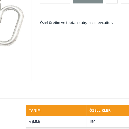
Özel üretim ve toptan satışımız mevcuttur.
Vakum Ayaklı
Merdan
Titreşim Takozları
MER-
KTS-001
Uçak Teker Takozları
Kule L
UT-001
001
TANIM
ÖZELLİKLER
Karton Çekim Lastiği
İmpel 
A (MM)
150
KC-001
B