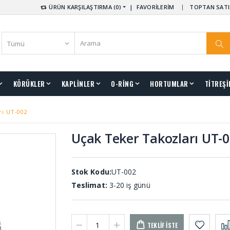
ÜRÜN KARŞILAŞTIRMA (0)
|
FAVORİLERİM
TOPTAN SATI
KÖRÜKLER
KAPLİNLER
O-RİNG
HORTUMLAR
TİTREŞİ
rı UT-002
Uçak Teker Takozları UT-
Stok Kodu:
UT-002
Teslimat:
3-20 iş günü
TEKLIF İSTE