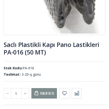
Lastiği US-
PL-001
001
Kule
Membran
Lastikleri
Lastikleri
KL-001
MEL-001
Saclı Plastikli Kapı Pano Lastikleri
PA-016 (50 MT)
Vakum
Kompansatör
Ayaklı
Lastiği
Titreşim
KOM-001
Takozları
KTS-001
Stok Kodu:
PA-016
Teslimat:
3-20 iş günü
TEKLIF İSTE