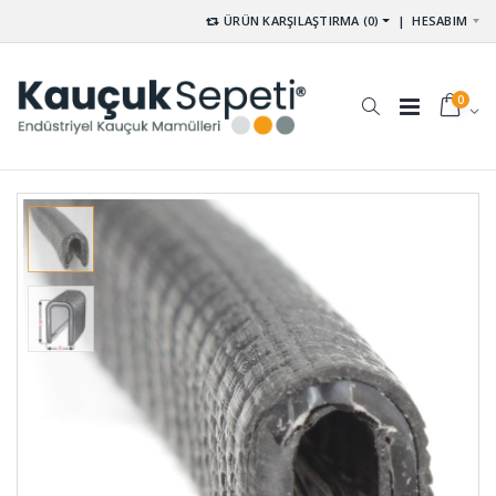
ÜRÜN KARŞILAŞTIRMA (0)
|
HESABIM
0
D Tip
Paket
Usturmaca
Lastikleri