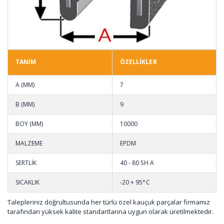
TANIM
ÖZELLİKLER
A (MM)
7
B (MM)
9
BOY (MM)
10000
MALZEME
EPDM
SERTLİK
40 - 80 SH A
SICAKLIK
-20 + 95°C
Talepleriniz doğrultusunda her türlü özel kauçuk parçalar firmamız
tarafından yüksek kalite standartlarına uygun olarak üretilmektedir.