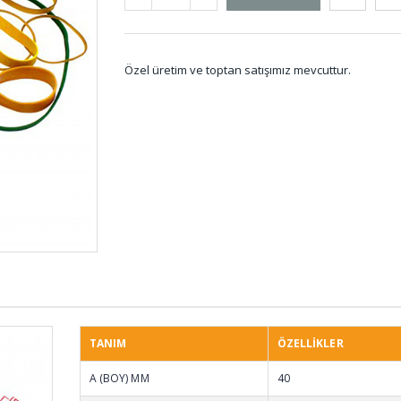
Özel üretim ve toptan satışımız mevcuttur.
Yıldız Kaplin KPY-001
Reglaj
Lastik
Pvs Tekeri TKR-001
Kompa
KOM-
TANIM
ÖZELLİKLER
Saclı Plastikli Kapı
Rakor
A (BOY) MM
40
Pano Lastikleri PA-
001