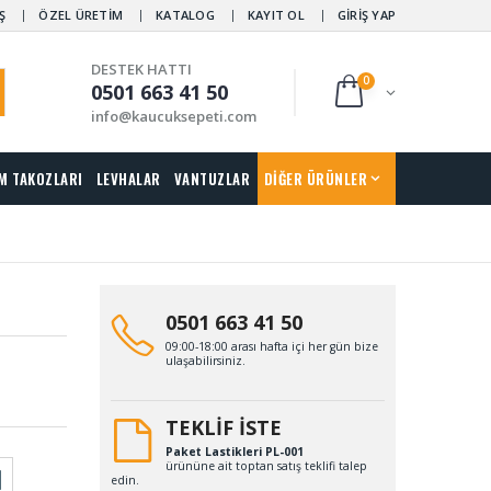
Ş
ÖZEL ÜRETİM
KATALOG
KAYIT OL
GİRİŞ YAP
DESTEK HATTI
0
0501 663 41 50
info@kaucuksepeti.com
M TAKOZLARI
LEVHALAR
VANTUZLAR
DİĞER ÜRÜNLER
0501 663 41 50
09:00-18:00 arası hafta içi her gün bize
ulaşabilirsiniz.
TEKLİF İSTE
Paket Lastikleri PL-001
ürününe ait toptan satış teklifi talep
edin.