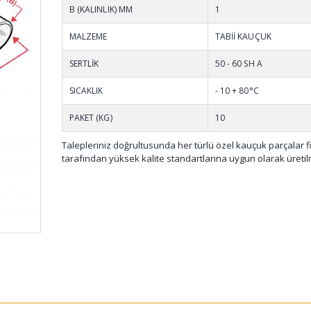
001 (50 MT)
B (KALINLIK) MM
1
MALZEME
TABİİ KAUÇUK
SERTLİK
50 - 60 SH A
SICAKLIK
- 10 + 80°C
PAKET (KG)
10
Talepleriniz doğrultusunda her türlü özel kauçuk parçalar 
tarafından yüksek kalite standartlarına uygun olarak üretil