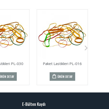
tikleri PL-030
Paket Lastikleri PL-016
Pake
ÜRÜN DETAY
ÜRÜN DETAY
E-Bülten Kaydı