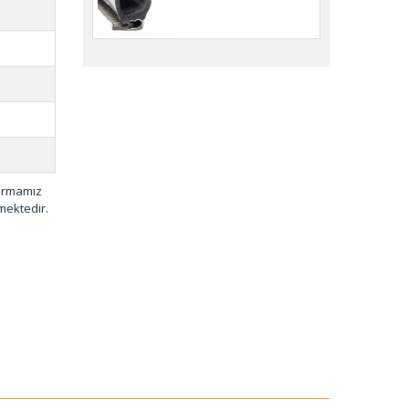
001 (50 MT)
firmamız
mektedir.