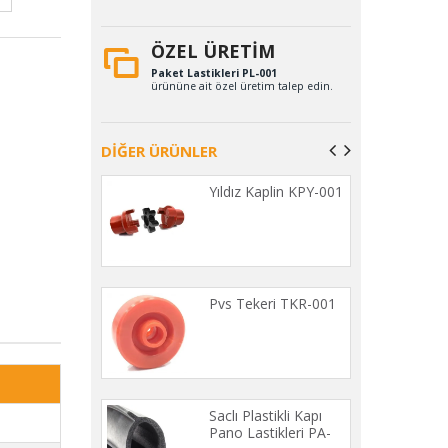
ÖZEL ÜRETİM
Paket Lastikleri PL-001
ürününe ait özel üretim talep edin.
DİĞER ÜRÜNLER
 Kaplin
Yıldız Kaplin KPY-001
leri REG-001
nsatör Lastiği
Pvs Tekeri TKR-001
001
 Contası RA-
Saclı Plastikli Kapı
Pano Lastikleri PA-