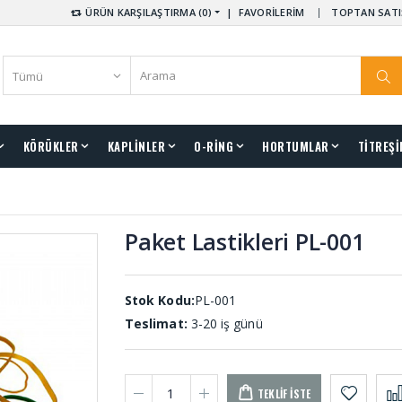
ÜRÜN KARŞILAŞTIRMA (0)
|
FAVORİLERİM
TOPTAN SATI
KÖRÜKLER
KAPLİNLER
O-RİNG
HORTUMLAR
TİTREŞİ
Paket Lastikleri PL-001
Stok Kodu:
PL-001
Teslimat:
3-20 iş günü
TEKLIF İSTE