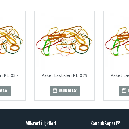
eri PL-037
Paket Lastikleri PL-029
Paket Las
DETAY
ÜRÜN DETAY
Müşteri İlişkileri
KaucukSepeti
®